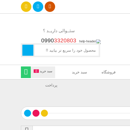
سئــوالی داریــد ؟
0990
3320803
سبد خرید
0
فروشگاه
سبد خرید
پرداخت