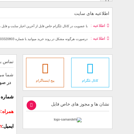
اطلاعیه های سایت
اطلاعیه
با عضویت در کانال تلگرام خاص فایل از آخرین اخبار سایت و فایل 
اطلاعیه
درصورت هرگونه مشکل در روند خرید میوانید با شماره 09903320803به صورت تلفنی٬پیامکی و تلگرامی در ارتباط باشید
تماس با
شما می ت
کانال تلگرام
پیج اینستاگرام
در صور
شماره تلفن:37
نشان ها و مجوز های خاص فایل
همراه:09903320803
ایمیل:
m