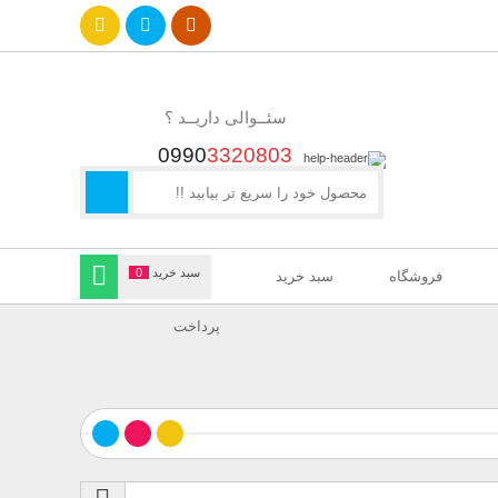
سئــوالی داریــد ؟
0990
3320803
سبد خرید
0
فروشگاه
سبد خرید
پرداخت