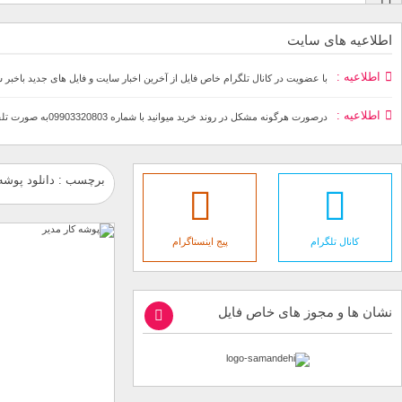
اطلاعیه های سایت
اطلاعیه
با عضویت در کانال تلگرام خاص فایل از آخرین اخبار سایت و فایل های جدید باخبر 
اطلاعیه
درصورت هرگونه مشکل در روند خرید میوانید با شماره 09903320803به صورت تلفنی٬پیامکی و تلگرامی در ارتباط باشید
برچسب : دانلود پوشه 
کانال تلگرام
پیج اینستاگرام
نشان ها و مجوز های خاص فایل