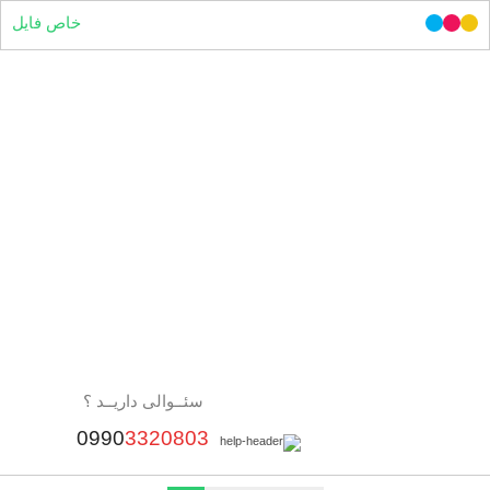
خاص فایل
سئــوالی داریــد ؟
0990
3320803