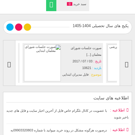
سبد خرید
0
پکیج های سال تحصیلی 1404-1405
صورت جلسات شورای
نمونه آماده
معلمان [...]
تاریخ :
25 / 07 / 2022
تاریخ :
03 / 07 / 2017
بازدید :
52
بازدید :
10621
موضوع :
ف
موضوع :
فایل مدیران ابتدایی
اطلاعیه های سایت
اطلاعیه
با عضویت در کانال تلگرام خاص فایل از آخرین اخبار سایت و فایل های جدید
باخبر شوید
اطلاعیه
درصورت هرگونه مشکل در روند خرید میوانید با شماره 09903320803به