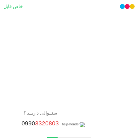
خاص فایل
سئــوالی داریــد ؟
0990
3320803