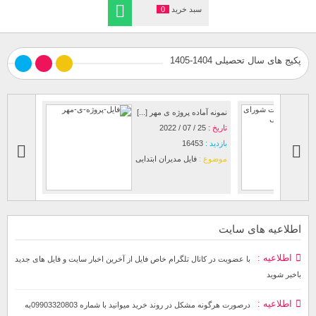
سبد خرید
0
پکیج های سال تحصیلی 1404-1405
صورت جلسات شورای
نمونه آماده پروژه ی مهر [...]
معلمان [...]
تاریخ :
25 / 07 / 2022
تاریخ :
03 / 07 / 2017
بازدید :
16453
بازدید :
10622
موضوع :
فایل مدیران ابتدایی
موضوع :
فایل مدیران ابتدایی
اطلاعیه های سایت
اطلاعیه
با عضویت در کانال تلگرام خاص فایل از آخرین اخبار سایت و فایل های جدید
باخبر شوید
اطلاعیه
درصورت هرگونه مشکل در روند خرید میوانید با شماره 09903320803به