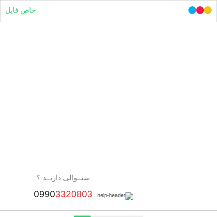
خاص فایل
سئــوالی داریــد ؟
0990
3320803