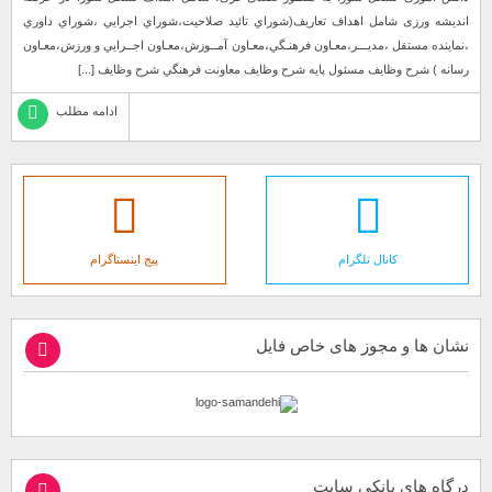
اندیشه ورزی شامل اهداف تعاريف(شوراي تائيد صلاحيت،شوراي اجرايي ،شوراي داوري
،نماينده مستقل ،مديـــر،معـاون فرهنـگي،معـاون آمــوزش،معـاون اجــرايي و ورزش،معـاون
رسانه ) شرح وظايف مسئول پايه شرح وظايف معاونت فرهنگي شرح وظايف [...]
ادامه مطلب
کانال تلگرام
پیج اینستاگرام
نشان ها و مجوز های خاص فایل
درگاه های بانکی سایت