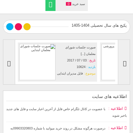
سبد خرید
0
پکیج های سال تحصیلی 1404-1405
صورت جلسات شورای
نمونه آماده
معلمان [...]
تاریخ :
25 / 07 / 2022
تاریخ :
03 / 07 / 2017
بازدید :
58
بازدید :
10624
موضوع :
ف
موضوع :
فایل مدیران ابتدایی
اطلاعیه های سایت
اطلاعیه
با عضویت در کانال تلگرام خاص فایل از آخرین اخبار سایت و فایل های جدید
باخبر شوید
اطلاعیه
درصورت هرگونه مشکل در روند خرید میوانید با شماره 09903320803به