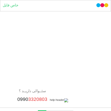
خاص فایل
سئــوالی داریــد ؟
0990
3320803