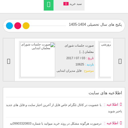
سبد خرید
0
پکیج های سال تحصیلی 1404-1405
صورت جلسات شورای
نمونه آماده
معلمان [...]
تاریخ :
25 / 07 / 2022
تاریخ :
03 / 07 / 2017
بازدید :
58
بازدید :
10625
موضوع :
ف
موضوع :
فایل مدیران ابتدایی
اطلاعیه های سایت
اطلاعیه
با عضویت در کانال تلگرام خاص فایل از آخرین اخبار سایت و فایل های جدید
باخبر شوید
اطلاعیه
درصورت هرگونه مشکل در روند خرید میوانید با شماره 09903320803به