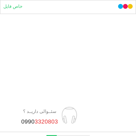
خاص فایل
سئــوالی داریــد ؟
0990
3320803