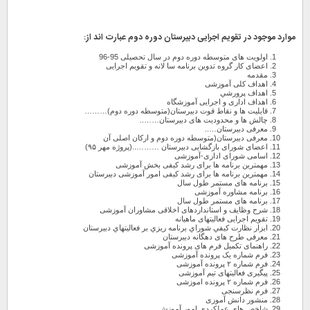
موارد موجود در تقویم اجرایی دبیرستان دوره دوم عبارت اند از:
اولویت های متوسطه دوره دوم در سال تحصیلی 95-96
اعضای کار گروه تدوین برنامه سا لانه و تقویم اجرایی
مقدمه
اهداف کلی آموزشی
اهداف پرورشي
اهداف اداری و اجرایی آموزشگاه
قابلیت ها و نقاط قوت دبیرستان(متوسطه دوره دوم)………
چالش ها و محدودیت های دبیرستان……..
معرفی دبیرستان…..
معرفی دبیرستان(متوسطه دوره دوم و ارکان اصلی آن
اعضای شورای بازگشایی دبیرستان ………..(پروژه مهر ۹۵)
اسامی شورای اداری-آموزشی
مهمترین برنامه ها برای رشد کیفی بخش آموزشی
مهمترین برنامه ها برای رشد کیفی امور آموزشی دبیرستان
برنامه های مستمر طول سال
برنامه مشاوره آموزشی
برنامه های مستمر طول سال
شرح وظایف و استانداردهای اخلاقی مشاوران آموزشی
تقویم اجرایی فعالیتهای ماهیانه
ابزار نظارت كيفي شوراي برنامه ريزي بر فعاليتهاي دبيرستان
معرفی طرح های دهگانه دبیرستان
راهنمای تکمیل فرم های پرونده آموزشی
فرم شماره یک پرونده آموزشی
فرم شماره ۲ پرونده آموزشی
پیگیری فعالیتهای تیم آموزشی
فرم شماره ۲ پرونده اموزشی
فرم نظرسنجی
منشور دانش آموزی
شاخص هاي عملكردي امور آموزش