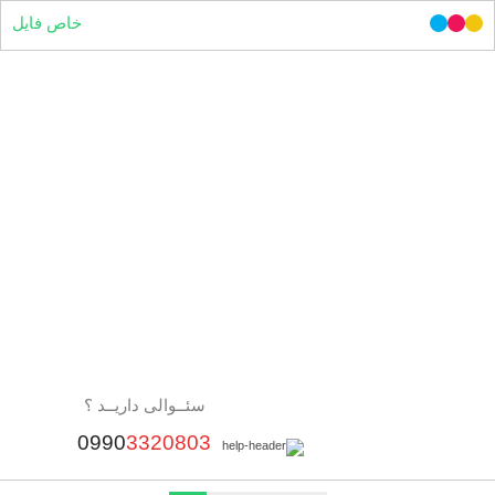
خاص فایل
سئــوالی داریــد ؟
0990
3320803