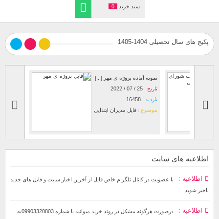
سبد خرید
0
پکیج های سال تحصیلی 1404-1405
نمونه آماده پروژه ی مهر [...]
پوشه کار م
تاریخ :
25 / 07 / 2022
تاریخ :
03 / 09 / 2024
بازدید :
16458
بازدید :
44
موضوع :
فایل مدیران ابتدایی
موضوع :
اطلاعیه های سایت
اطلاعیه
با عضویت در کانال تلگرام خاص فایل از آخرین اخبار سایت و فایل های جدید
باخبر شوید
اطلاعیه
درصورت هرگونه مشکل در روند خرید میوانید با شماره 09903320803به