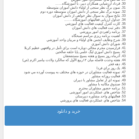
قرداد ارزشيابي همكاران دبير، با آموزشگاه……
نمون برگ نظر سنجی از اولیاء دانش آموزان متوسطه
نمونه برگ نظر سنجی از دانش اموزان متوسطه دوره دوم
نتایج سوال به سوال نظر خواهی از دانش آموزان
جداول ارزیابی فعالیتهای آموزشگاه……..
كارت كنترل كيفيت فعاليت هاي آموزشي
دفتر ثبت فعاليت هاي دانش آموزان
برنامه راهبردي امور پرورشي
اهميت برنامه ريزي مراسم صبحگاه
شرح وظايف انجمن هاي اولياء و مربيان واحد آموزشي
شوراي دانش آموزي
فرارسيدن محرم مجالي دوباره است براي تأمل در واقعهي عظيم كربلا
بسيج دانش آموزي ليگ علمي پايا حلقه صالحين
آذرماه روز بسيج و هفته بسيج مستضعفان
هفته وحدت فاصله ميان ۱۲ربيع الأول كه سالكَرد ولادت بيامبر اكرم (ص)
دهه فجر
یك روز براي فردا
نمونه فعاليت مشاوران در حوزه هاي مختلف به پيوست آورده مي شود
فعاليت روزانه مشاور
نمونه اي از تعامل مشاور با دبيران
صندوق مكاتبه با مشاور
برنامه حضور مشاوران محترم
شاخص های عملکردی امور آموزشی
فعاليتهاي واحد مشاوره دبيرستان
شاخص هاي عملكردي فعاليت هاي پرورشي
خرید و دانلود