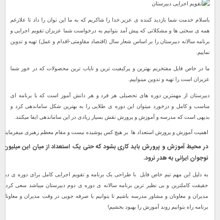
باسلام خدمت شما بازدید کننده ی عزیز.خدا را شاکریم که به ما این توان را داد تا علارغم
همه ی سختی ها و مشکلاتی که پیش آمد بتوانیم به درخواست شما عزیزان تقویم اجرایی و
برنامه سالانه دبیرستان را بر اساس شعار سال (اقتصاد مقاومتی-اقدام و عمل) تهیه و تدوین
نماییم.
ما در خاص فایل مفتخریم بهترین و پرکیفیت ترین و نایاب ترین محصولات که در خور شما
عزیزان است را تهیه و تدوین مینواییم.
دبیرستان از مهمترین دوره های تحصیلی هر فرد و هر دانش آموز است که با برنامه ای
مناسب و کامل و درخورد میتوان این دوره ی طلایی را به بهترین شکل ساماندهی کرد و
بدیهی است که مدرسه و آموزش و پرورش نقش بسیار زیادی در این ساماندهی ایفا میکنند.
اهمیت آموزش و پرورش استعداد ها بر هیچ کس پوشیده نیست و مقام معظم رهبری میفرمایند:
در محیط آموزش و پرورش باید کاری بشود که حتی یک استعداد از میان این میلیون ه
نوجوان ایرانی به هدر نرود.
به دلیل این مهم تیم خاص فایل با طراحی یک برنامه و تقویم اجرایی کامل برای دوره ی دبیرس
حقیقت کاملترین و بی نظیر ترین برنامه سالانه ی دوره ی دوم دبیرستان میباشد سعی کردیم ت
مدیران و معاونان و مشاور مدرسه باشیم تا بتوانیم با صرفه جویی در وقت مدیران و معاونان
برنامه راه بتوانیم روند آموزش را بهبود بخشیم!