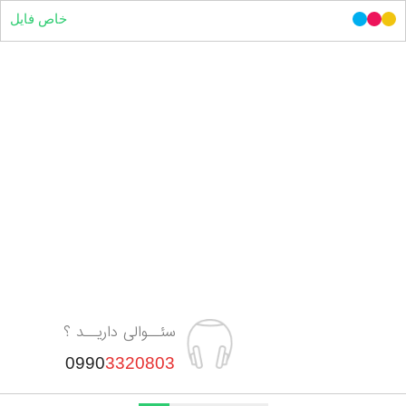
خاص فایل
سئــوالی داریــد ؟
0990
3320803