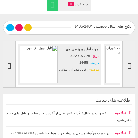
سبد خرید
0
پکیج های سال تحصیلی 1404-1405
صورت جلسات شورای
نمونه آماده
معلمان [...]
تاریخ :
25 / 07 / 2022
تاریخ :
03 / 07 / 2017
بازدید :
58
بازدید :
10625
موضوع :
ف
موضوع :
فایل مدیران ابتدایی
اطلاعیه های سایت
اطلاعیه
با عضویت در کانال تلگرام خاص فایل از آخرین اخبار سایت و فایل های جدید
باخبر شوید
اطلاعیه
درصورت هرگونه مشکل در روند خرید میوانید با شماره 09903320803به