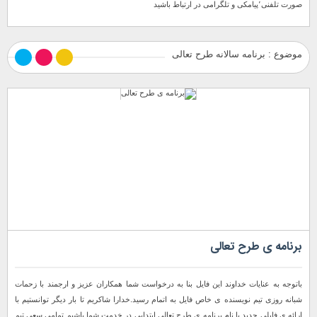
صورت تلفنی٬پیامکی و تلگرامی در ارتباط باشید
موضوع : برنامه سالانه طرح تعالی
برنامه ی طرح تعالی
باتوجه به عنایات خداوند این فایل بنا به درخواست شما همکاران عزیز و ارجمند با زحمات
شبانه روزی تیم نویسنده ی خاص فایل به اتمام رسید.خدارا شاکریم تا بار دیگر توانستیم با
ارائه ی فایلی جدید با نام برنامه ی طرح تعالی ابتدایی در خدمت شما باشیم تمامی سعی تیم