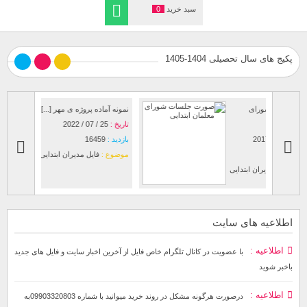
سبد خرید
0
پکیج های سال تحصیلی 1404-1405
صورت جلسات شورای
نمونه آماده
معلمان [...]
تاریخ :
25 / 07 / 2022
تاریخ :
03 / 07 / 2017
بازدید :
59
بازدید :
10625
موضوع :
ف
موضوع :
فایل مدیران ابتدایی
اطلاعیه های سایت
اطلاعیه
با عضویت در کانال تلگرام خاص فایل از آخرین اخبار سایت و فایل های جدید
باخبر شوید
اطلاعیه
درصورت هرگونه مشکل در روند خرید میوانید با شماره 09903320803به