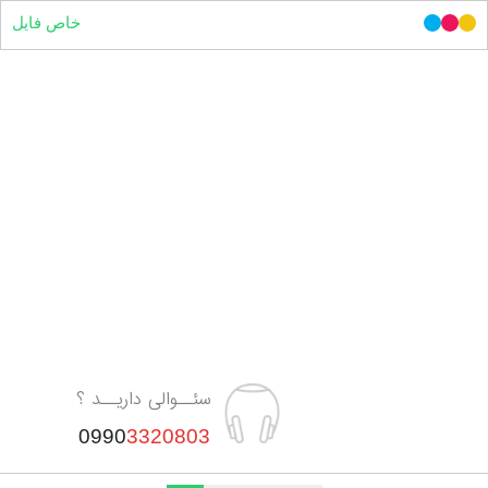
خاص فایل
سئــوالی داریــد ؟
0990
3320803