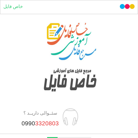
خاص فایل
سئــوالی داریــد ؟
0990
3320803