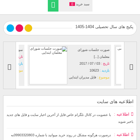
سبد خرید
0
پکیج های سال تحصیلی 1404-1405
صورت جلسات شورای
نمونه آماده
معلمان [...]
تاریخ :
25 / 07 / 2022
تاریخ :
03 / 07 / 2017
بازدید :
55
بازدید :
10623
موضوع :
ف
موضوع :
فایل مدیران ابتدایی
اطلاعیه های سایت
اطلاعیه
با عضویت در کانال تلگرام خاص فایل از آخرین اخبار سایت و فایل های جدید
باخبر شوید
اطلاعیه
درصورت هرگونه مشکل در روند خرید میوانید با شماره 09903320803به