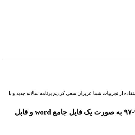
تفاده از تجربیات شما عزیزان سعی کردیم برنامه سالانه جدید و با
[symple_box style=”boxerror”] برنامه سالانه و تقویم اجرایی بر اساس طرح تدبیر سال ۹۸-۹۷ به صورت یک فایل جامع word و قابل