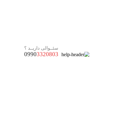
سئــوالی داریــد ؟
0990
3320803