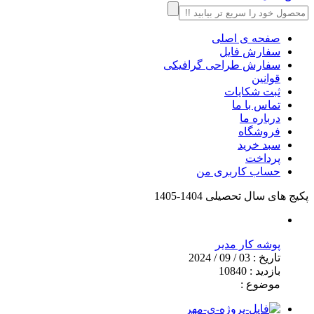
صفحه ی اصلی
سفارش فایل
سفارش طراحی گرافیکی
قوانین
ثبت شکایات
تماس با ما
درباره ما
فروشگاه
سبد خرید
پرداخت
حساب کاربری من
پکیج های سال تحصیلی 1404-1405
پوشه کار مدیر
تاریخ :
03 / 09 / 2024
بازدید :
10840
موضوع :